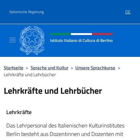
Zum Inhalt springen
DE
Italienische Regierung
Header-Site, Social und Menü
Istituto Italiano di Cultura di Berlino
Il sito ufficiale dell'Istituto Italiano di Cultur
Startseite
>
Sprache und Kultur
>
Unsere Sprachkurse
>
Lehrkräfte und Lehrbücher
Lehrkräfte und Lehrbücher
Lehrkräfte
Das Lehrpersonal des Italienischen Kulturinstitutes
Berlin besteht aus Dozentinnen und Dozenten mit