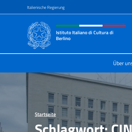
Zum Inhalt springen
Italienische Regierung
Header-Site, Social und 
Istituto Italiano di Cultura di
Berlino
Il sito ufficiale dell'Istituto Italiano
Über un
Startseite
>
Schlagwort:
CI