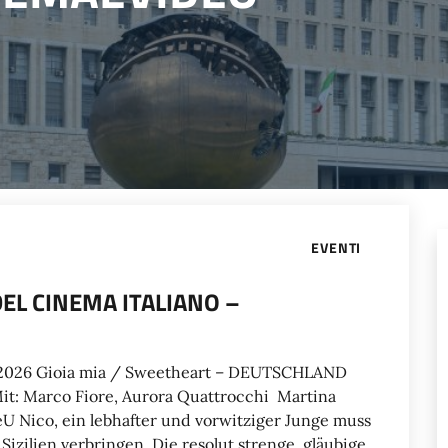
EVENTI
DEL CINEMA ITALIANO –
i 2026 Gioia mia / Sweetheart – DEUTSCHLAND
t: Marco Fiore, Aurora Quattrocchi Martina
eU Nico, ein lebhafter und vorwitziger Junge muss
izilien verbringen. Die resolut strenge, gläubige,