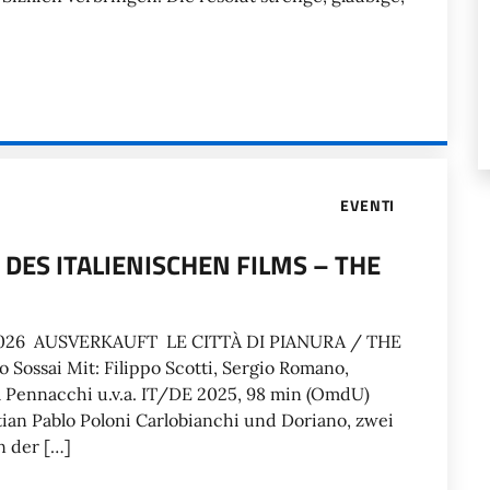
EVENTI
R DES ITALIENISCHEN FILMS – THE
i 2026 AUSVERKAUFT LE CITTÀ DI PIANURA / THE
ossai Mit: Filippo Scotti, Sergio Romano,
ea Pennacchi u.v.a. IT/DE 2025, 98 min (OmdU)
stian Pablo Poloni Carlobianchi und Doriano, zwei
n der […]