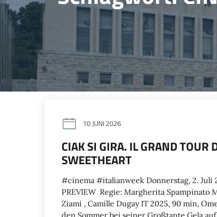
10 JUNI 2026
CIAK SI GIRA. IL GRAND TOUR 
SWEETHEART
#cinema #italianweek Donnerstag, 2. Jul
PREVIEW Regie: Margherita Spampinato Mi
Ziami , Camille Dugay IT 2025, 90 min, Om
den Sommer bei seiner Großtante Gela auf S