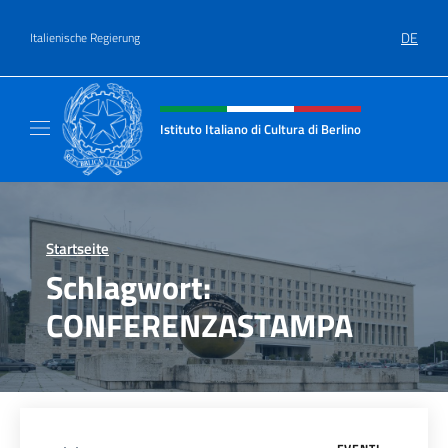
Zum Inhalt springen
DE
Italienische Regierung
Header-Site, Social und Menü
Istituto Italiano di Cultura di Berlino
Il sito ufficiale dell'Istituto Italiano di Cultur
Startseite
>
Schlagwort:
CONFERENZASTAMPA