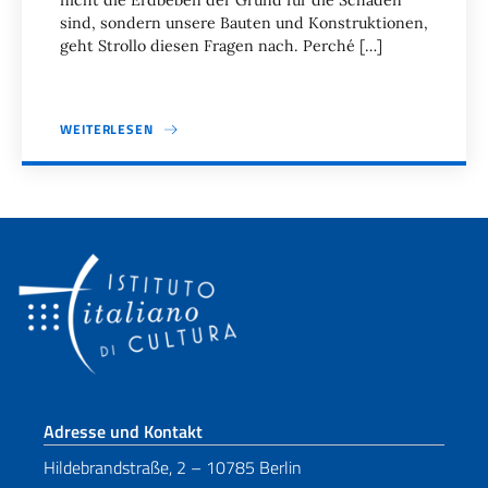
nicht die Erdbeben der Grund für die Schäden
sind, sondern unsere Bauten und Konstruktionen,
geht Strollo diesen Fragen nach. Perché […]
WEITERLESEN
Seitennummerierung
Fußbereich
Adresse und Kontakt
Hildebrandstraße, 2 – 10785 Berlin