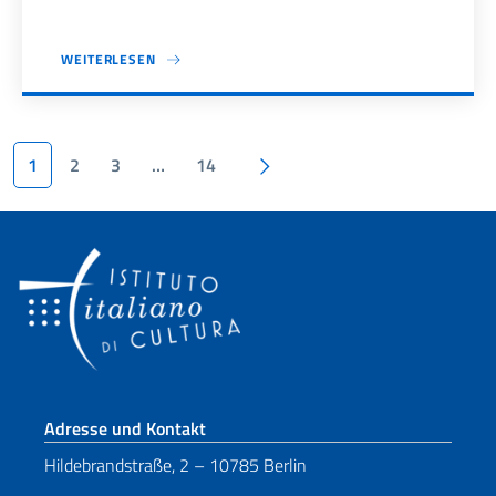
WEITERLESEN
Seitennummerierung
Nächste Seite
1
2
3
…
14
Fußbereich
Adresse und Kontakt
Hildebrandstraße, 2 – 10785 Berlin