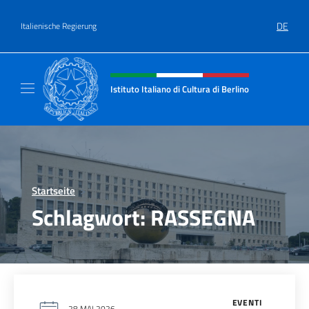
Zum Inhalt springen
DE
Italienische Regierung
Header-Site, Social und Menü
Istituto Italiano di Cultura di Berlino
Il sito ufficiale dell'Istituto Italiano di Cultur
Startseite
>
Schlagwort:
RASSEGNA
EVENTI
28 MAI 2026