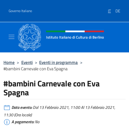
Salta al contenuto
IT
DE
Governo Italiano
Intestazione sito, social e menù
Istituto Italiano di Cultura di Berlino
Il sito ufficiale dell'Istituto Italiano di Cultur
Home
>
Eventi
>
Eventi in programma
>
#bambini Carnevale con Eva Spagna
#bambini Carnevale con Eva
Spagna
Data evento:
Dal 13 Febbraio 2021, 11:00 Al 13 Febbraio 2021,
11:30 (Ora locale)
A pagamento:
No