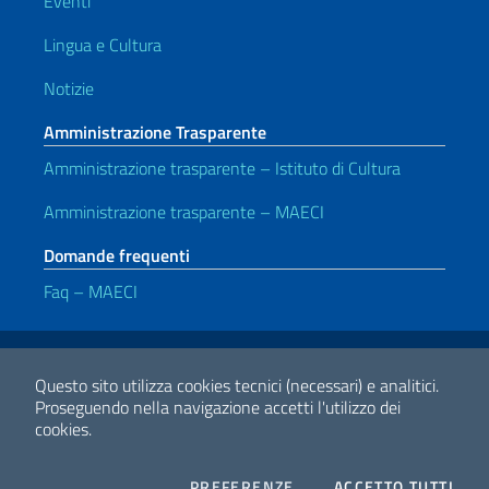
Eventi
Lingua e Cultura
Notizie
Amministrazione Trasparente
Amministrazione trasparente – Istituto di Cultura
Amministrazione trasparente – MAECI
Domande frequenti
Faq – MAECI
Link Utili
Note legali
Privacy e cookie policy
Dichiarazione di accessibilità
Questo sito utilizza cookies tecnici (necessari) e analitici.
Proseguendo nella navigazione accetti l'utilizzo dei
cookies.
2026 Copyright Ministero degli Affari Esteri e della Cooperazione
Internazionale
COOKIES
I CO
PREFERENZE
ACCETTO TUTTI