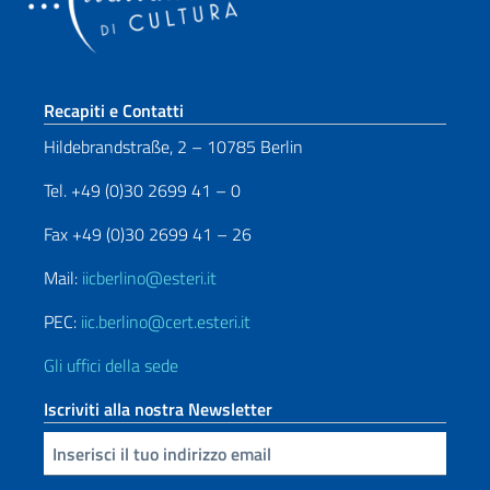
Sezione footer
Recapiti e Contatti
Hildebrandstraße, 2 – 10785 Berlin
Tel. +49 (0)30 2699 41 – 0
Fax +49 (0)30 2699 41 – 26
Mail:
iicberlino@esteri.it
PEC:
iic.berlino@cert.esteri.it
Gli uffici della sede
Iscriviti alla nostra Newsletter
Inserisci la tua email