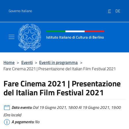
Salta al contenuto
IT
DE
Governo Italiano
Intestazione sito, social e menù
Istituto Italiano di Cultura di Berlino
Il sito ufficiale dell'Istituto Italiano di Cultur
Home
>
Eventi
>
Eventi in programma
>
Fare Cinema 2021 | Presentazione del Italian Film Festival 2021
Fare Cinema 2021 | Presentazione
del Italian Film Festival 2021
Data evento:
Dal 19 Giugno 2021, 18:00 Al 19 Giugno 2021, 19:00
(Ora locale)
A pagamento:
No