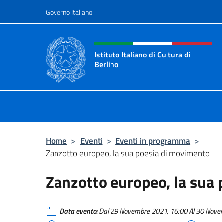
Salta al contenuto
Governo Italiano
Intestazione sito, social 
Istituto Italiano di Cultura di
Berlino
Il sito ufficiale dell'Istituto Italiano
Home
>
Eventi
>
Eventi in programma
>
Zanzotto europeo, la sua poesia di movimento
Zanzotto europeo, la sua
Data evento:
Dal 29 Novembre 2021, 16:00 Al 30 Novem