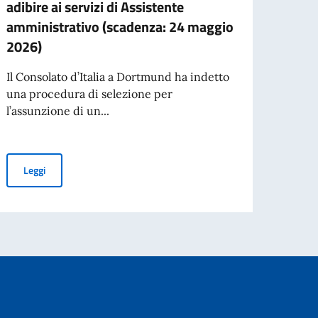
adibire ai servizi di Assistente
GOVE
amministrativo (scadenza: 24 maggio
BAND
2026)
DI S
ITALI
Il Consolato d’Italia a Dortmund ha indetto
una procedura di selezione per
l’assunzione di un...
 Business Administration
Leg
2.06.2026, ore 17:0)
Avviso di selezione per n. 1 impiegato a contratto a tempo indet
Leggi