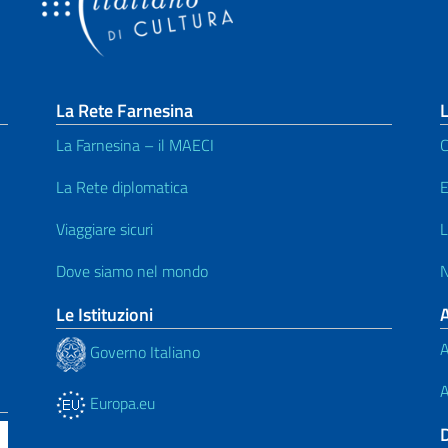
La Rete Farnesina
L
La Farnesina – il MAECI
C
La Rete diplomatica
E
Viaggiare sicuri
L
Dove siamo nel mondo
N
Le Istituzioni
A
Governo Italiano
A
Europa.eu