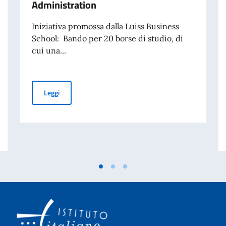
Administration
Iniziativa promossa dalla Luiss Business
School: Bando per 20 borse di studio, di
cui una...
Luiss Business School: Borse di studio per il Master in
Leggi
mpiegato a contratto temporaneo – Ambasciata d'italia a Berlino (scadenza: 1