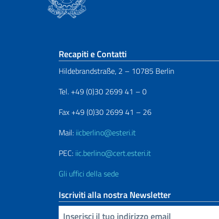
Sezione footer
Recapiti e Contatti
Hildebrandstraße, 2 – 10785 Berlin
Tel. +49 (0)30 2699 41 – 0
Fax +49 (0)30 2699 41 – 26
Mail:
iicberlino@esteri.it
PEC:
iic.berlino@cert.esteri.it
Gli uffici della sede
Iscriviti alla nostra Newsletter
Inserisci la tua email