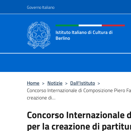
Salta al contenuto
Governo Italiano
Intestazione sito, social 
Istituto Italiano di Cultura di
Berlino
Il sito ufficiale dell'Istituto Italiano
Home
>
Notizie
>
Dall’Istituto
>
Concorso Internazionale di Composizione Piero Faru
creazione di...
Concorso Internazionale d
per la creazione di partitu