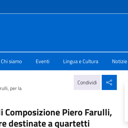
e menù
 di Cultura di Berlino
Chi siamo
Eventi
Lingua e Cultura
Notizie
Condi
Condividi
lli, per la
i Composizione Piero Farulli,
re destinate a quartetti