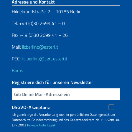
Fußbereich
Adresse und Kontakt
Hildebrandstraße, 2 – 10785 Berlin
Tel. +49 (0)30 2699 41 – 0
Fax +49 (0)30 2699 41 – 26
Mail:
iicberlino@esteri.it
PEC:
iic.berlino@cert.esteri.it
Büros
Registriere dich für unseren Newsletter
Geben Sie Ihre E-Mail ein
DSGVO-Akzeptanz
Ich genehmige die Verarbeitung meiner persönlichen Daten gemäß der
Datenschutz-Grundverordnung und des Gesetzesdekrets Nr. 196 vom 30.
Juni 2003
Privacy
Note Legali