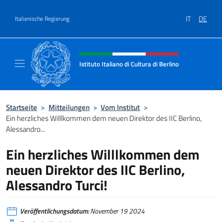
Zum Inhalt springen
IT
DE
Italienische Regierung
Header-Site, Social und Menü
Istituto Italiano di Cultura di Berlino
Il sito ufficiale dell'Istituto Italiano di Cultur
Startseite
>
Mitteilungen
>
Vom Institut
>
Ein herzliches Willlkommen dem neuen Direktor des IIC Berlino,
Alessandro...
Ein herzliches Willlkommen dem
neuen Direktor des IIC Berlino,
Alessandro Turci!
Veröffentlichungsdatum:
November 19 2024