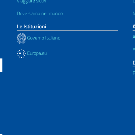
Viaggiare sicuri
L
Dove siamo nel mondo
N
Le Istituzioni
A
Governo Italiano
A
Europa.eu
F