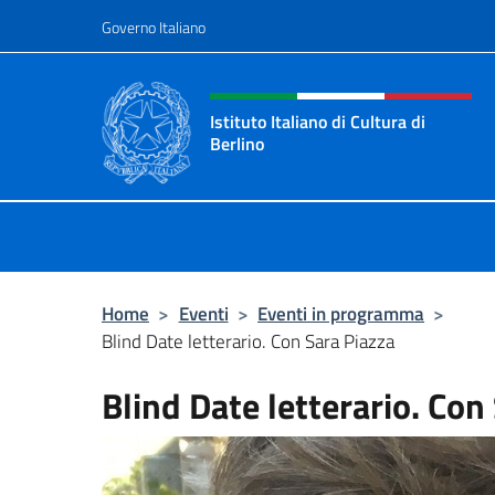
Salta al contenuto
Governo Italiano
Intestazione sito, social 
Istituto Italiano di Cultura di
Berlino
Il sito ufficiale dell'Istituto Italiano
Home
>
Eventi
>
Eventi in programma
>
Blind Date letterario. Con Sara Piazza
Blind Date letterario. Con