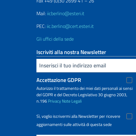
Fax +49 (0)30 2699 41 – 26
Mail:
iicberlino@esteri.it
PEC:
iic.berlino@cert.esteri.it
Gli uffici della sede
Iscriviti alla nostra Newsletter
Inserisci la tua email
Accettazione GDPR
Autorizzo il trattamento dei miei dati personali ai sensi
del GDPR e del Decreto Legislativo 30 giugno 2003,
n.196
Privacy
Note Legali
Sì, voglio iscrivermi alla Newsletter per ricevere
aggiornamenti sulle attività di questa sede