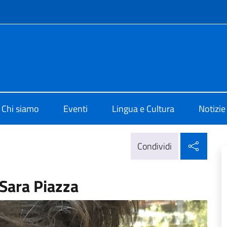
e menù
 di Cultura di Berlino
Chi siamo
Eventi
Lingua e Cultura
Notizie
Condi
Condividi
 Sara Piazza