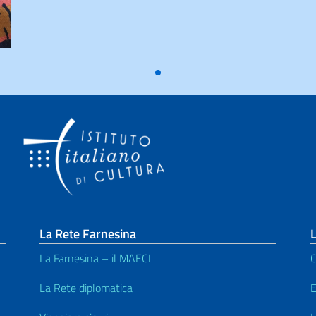
La Rete Farnesina
L
La Farnesina – il MAECI
C
La Rete diplomatica
E