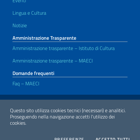
Eventi
Lingua e Cultura
Notizie
Amministrazione Trasparente
Amministrazione trasparente – Istituto di Cultura
Amministrazione trasparente – MAECI
Domande frequenti
Faq – MAECI
Link Utili
Note legali
Privacy e cookie policy
Dichiarazione di accessibilità
Questo sito utilizza cookies tecnici (necessari) e analitici.
Proseguendo nella navigazione accetti l'utilizzo dei
cookies.
2026 Copyright Ministero degli Affari Esteri e della Cooperazione
Internazionale
COOKIES
I CO
PREFERENZE
ACCETTO TUTTI