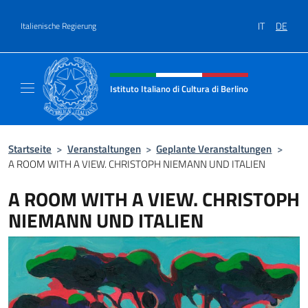
Zum Inhalt springen
IT
DE
Italienische Regierung
Header-Site, Social und Menü
Istituto Italiano di Cultura di Berlino
Il sito ufficiale dell'Istituto Italiano di Cultur
Startseite
>
Veranstaltungen
>
Geplante Veranstaltungen
>
A ROOM WITH A VIEW. CHRISTOPH NIEMANN UND ITALIEN
A ROOM WITH A VIEW. CHRISTOPH
NIEMANN UND ITALIEN