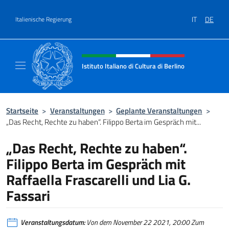
Zum Inhalt springen
IT
DE
Italienische Regierung
Header-Site, Social und Menü
Istituto Italiano di Cultura di Berlino
Il sito ufficiale dell'Istituto Italiano di Cultur
Startseite
>
Veranstaltungen
>
Geplante Veranstaltungen
>
„Das Recht, Rechte zu haben“. Filippo Berta im Gespräch mit...
„Das Recht, Rechte zu haben“.
Filippo Berta im Gespräch mit
Raffaella Frascarelli und Lia G.
Fassari
Veranstaltungsdatum:
Von dem November 22 2021, 20:00 Zum