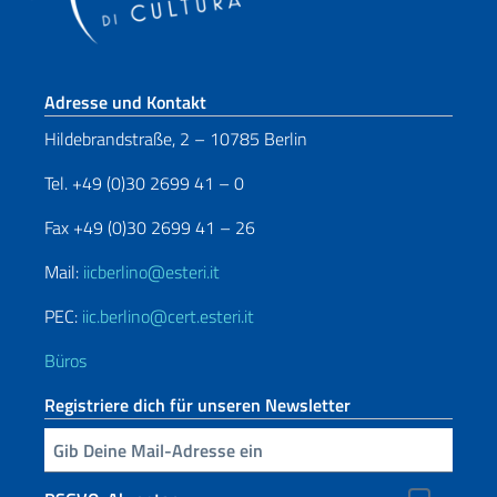
Fußbereich
Adresse und Kontakt
Hildebrandstraße, 2 – 10785 Berlin
Tel. +49 (0)30 2699 41 – 0
Fax +49 (0)30 2699 41 – 26
Mail:
iicberlino@esteri.it
PEC:
iic.berlino@cert.esteri.it
Büros
Registriere dich für unseren Newsletter
Geben Sie Ihre E-Mail ein