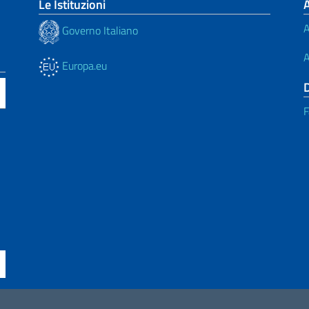
Le Istituzioni
A
Governo Italiano
A
Europa.eu
F