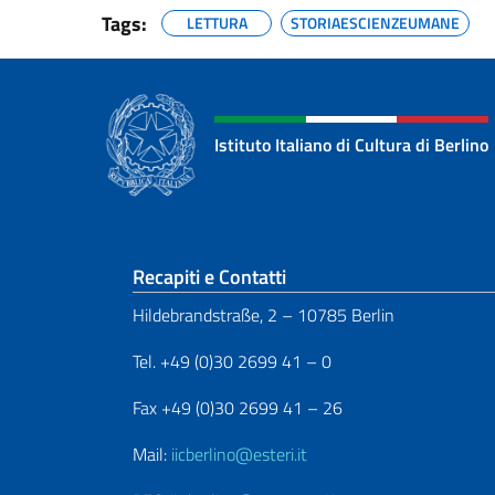
Tags:
LETTURA
STORIAESCIENZEUMANE
Istituto Italiano di Cultura di Berlino
Sezione footer
Recapiti e Contatti
Hildebrandstraße, 2 – 10785 Berlin
Tel. +49 (0)30 2699 41 – 0
Fax +49 (0)30 2699 41 – 26
Mail:
iicberlino@esteri.it