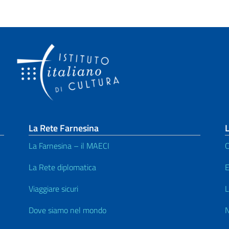
La Rete Farnesina
L
La Farnesina – il MAECI
C
La Rete diplomatica
E
Viaggiare sicuri
L
Dove siamo nel mondo
N