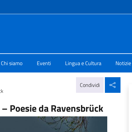
e menù
 di Cultura di Berlino
Chi siamo
Eventi
Lingua e Cultura
Notizie
Condi
Condividi
ck
– Poesie da Ravensbrück