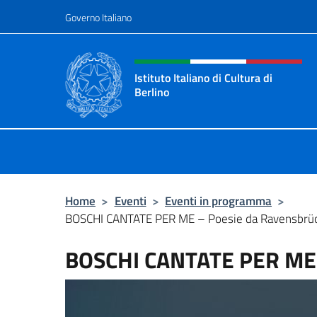
Salta al contenuto
Governo Italiano
Intestazione sito, social 
Istituto Italiano di Cultura di
Berlino
Il sito ufficiale dell'Istituto Italiano
Home
>
Eventi
>
Eventi in programma
>
BOSCHI CANTATE PER ME – Poesie da Ravensbrü
BOSCHI CANTATE PER ME 