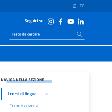
IT
DE
Seguici su:
Cerca nel sito
Ricerca sito live
vidi sui Social Network
NAVIGA NELLA SEZIONE
I corsi di lingua
Come iscriversi