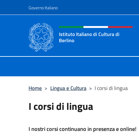
Salta al contenuto
Governo Italiano
Intestazione sito, social 
Istituto Italiano di Cultura di
Berlino
Il sito ufficiale dell'Istituto Italiano
Home
>
Lingua e Cultura
>
I corsi di lingua
I corsi di lingua
I nostri corsi continuano in presenza e online!