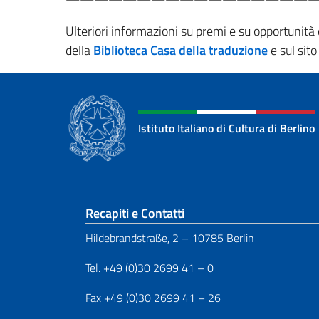
Ulteriori informazioni su premi e su opportunità
della
Biblioteca Casa della traduzione
e sul sito
Istituto Italiano di Cultura di Berlino
Sezione footer
Recapiti e Contatti
Hildebrandstraße, 2 – 10785 Berlin
Tel. +49 (0)30 2699 41 – 0
Fax +49 (0)30 2699 41 – 26