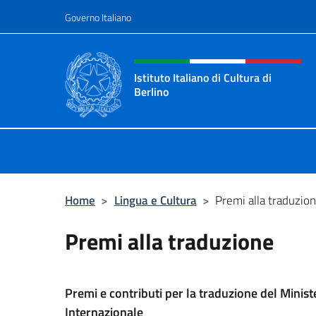
Salta al contenuto
Governo Italiano
Intestazione sito, social 
Istituto Italiano di Cultura di
Berlino
Il sito ufficiale dell'Istituto Italiano
Home
>
Lingua e Cultura
>
Premi alla traduzio
Premi alla traduzione
Premi e contributi per la traduzione del Minist
Internazionale