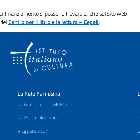
 di finanziamento si possono trovare anche sul sito web
 del
Centro per il libro e la lettura – Cepell
.
La Rete Farnesina
L
La Farnesina – il MAECI
C
La Rete diplomatica
E
Viaggiare sicuri
L