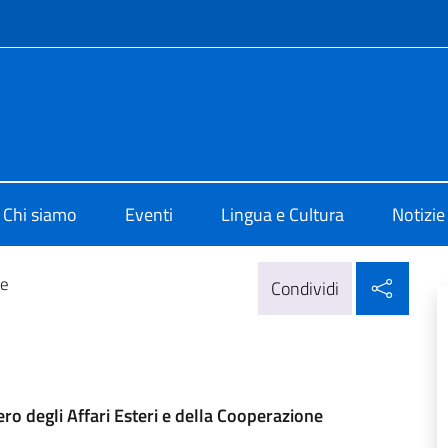
e menù
 di Cultura di Berlino
Chi siamo
Eventi
Lingua e Cultura
Notizie
Condi
ne
Condividi
ero degli Affari Esteri e della Cooperazione