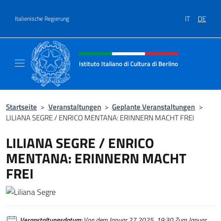
Zum Inhalt springen
IT
DE
Italienische Regierung
Header-Site, Social und Menü
Istituto Italiano di Cultura di Berlino
Il sito ufficiale dell'Istituto Italiano di Cultur
Startseite
>
Veranstaltungen
>
Geplante Veranstaltungen
>
LILIANA SEGRE / ENRICO MENTANA: ERINNERN MACHT FREI
LILIANA SEGRE / ENRICO
MENTANA: ERINNERN MACHT
FREI
Veranstaltungsdatum:
Von dem Januar 27 2025, 19:30 Zum Januar