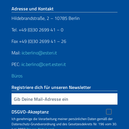
Fußbereich
Adresse und Kontakt
Hildebrandstraße, 2 – 10785 Berlin
Tel. +49 (0)30 2699 41 – 0
Fax +49 (0)30 2699 41 – 26
Mail:
iicberlino@esteri.it
PEC:
iic.berlino@cert.esteri.it
Büros
Registriere dich für unseren Newsletter
Geben Sie Ihre E-Mail ein
DSGVO-Akzeptanz
Ich genehmige die Verarbeitung meiner persönlichen Daten gemäß der
Datenschutz-Grundverordnung und des Gesetzesdekrets Nr. 196 vom 30.