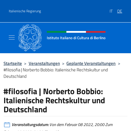
Zum Inhalt springen
IT
DE
Italienische Regierung
Header-Site, Social und Menü
Istituto Italiano di Cultura di Berlino
Il sito ufficiale dell'Istituto Italiano di Cultur
Startseite
>
Veranstaltungen
>
Geplante Veranstaltungen
>
#filosofia | Norberto Bobbio: Italienische Rechtskultur und
Deutschland
#filosofia | Norberto Bobbio:
Italienische Rechtskultur und
Deutschland
Veranstaltungsdatum:
Von dem Februar 08 2022, 20:00 Zum