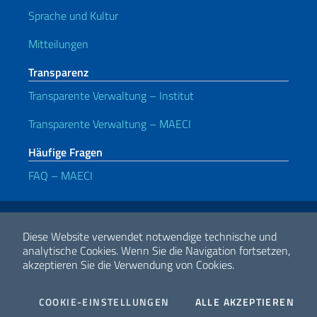
Sprache und Kultur
Mitteilungen
Transparenz
Transparente Verwaltung – Institut
Transparente Verwaltung – MAECI
Häufige Fragen
FAQ – MAECI
Nützliche Links
Note legali
Privacy e cookie policy
Dichiarazione di accessibilità
Diese Website verwendet notwendige technische und
analytische Cookies.
Wenn Sie die Navigation fortsetzen,
akzeptieren Sie die Verwendung von Cookies.
2026 Urheberrecht Ministerium für auswärtige Angelegenheiten und
internationale Zusammenarbeit
COOKIES
I CO
COOKIE-EINSTELLUNGEN
ALLE AKZEPTIEREN
Facebook
Twitter
Whatsapp