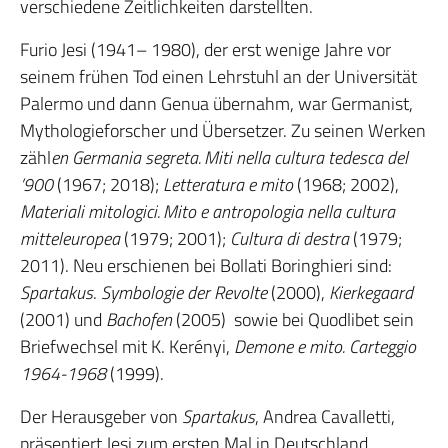
verschiedene Zeitlichkeiten darstellten.
Furio Jesi (1941– 1980), der erst wenige Jahre vor
seinem frühen Tod einen Lehrstuhl an der Universität
Palermo und dann Genua übernahm, war Germanist,
Mythologieforscher und Übersetzer. Zu seinen Werken
zähl
en Germania segreta.
Miti nella cultura tedesca del
’900
(1967; 2018);
Letteratura e mito
(1968; 2002),
Materiali mitologici. Mito e antropologia nella cultura
mitteleuropea
(1979; 2001);
Cultura di destra
(1979;
2011). Neu erschienen bei Bollati Boringhieri sind:
Spartakus
.
Symbologie der Revolte
(2000),
Kierkegaard
(2001) und
Bachofen
(2005) sowie bei Quodlibet sein
Briefwechsel mit K. Kerényi,
Demone e mito.
Carteggio
1964-1968
(1999).
Der Herausgeber von
Spartakus
, Andrea Cavalletti,
präsentiert Jesi zum ersten Mal in Deutschland.