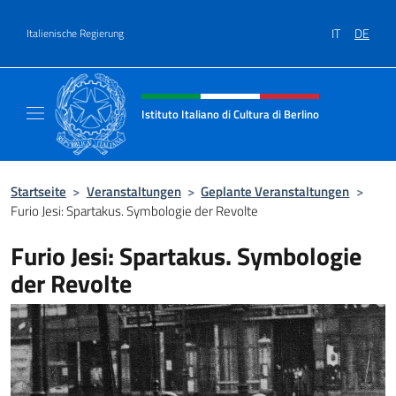
Zum Inhalt springen
IT
DE
Italienische Regierung
Header-Site, Social und Menü
Istituto Italiano di Cultura di Berlino
Il sito ufficiale dell'Istituto Italiano di Cultur
Startseite
>
Veranstaltungen
>
Geplante Veranstaltungen
>
Furio Jesi: Spartakus. Symbologie der Revolte
Furio Jesi: Spartakus. Symbologie
der Revolte