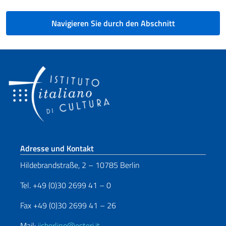
Navigieren Sie durch den Abschnitt
Fußbereich
Adresse und Kontakt
Hildebrandstraße, 2 – 10785 Berlin
Tel. +49 (0)30 2699 41 – 0
Fax +49 (0)30 2699 41 – 26
Mail:
iicberlino@esteri.it