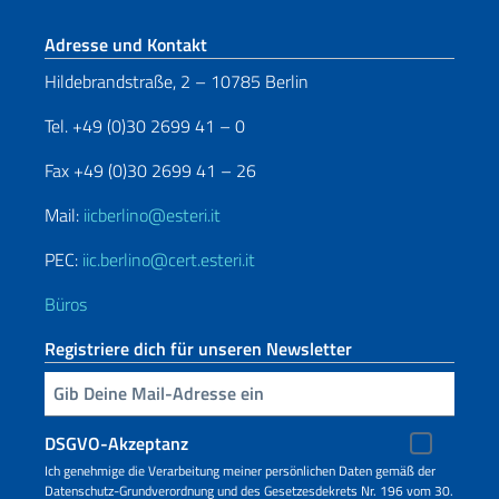
Fußbereich
Adresse und Kontakt
Hildebrandstraße, 2 – 10785 Berlin
Tel. +49 (0)30 2699 41 – 0
Fax +49 (0)30 2699 41 – 26
Mail:
iicberlino@esteri.it
PEC:
iic.berlino@cert.esteri.it
Büros
Registriere dich für unseren Newsletter
Geben Sie Ihre E-Mail ein
DSGVO-Akzeptanz
Ich genehmige die Verarbeitung meiner persönlichen Daten gemäß der
Datenschutz-Grundverordnung und des Gesetzesdekrets Nr. 196 vom 30.