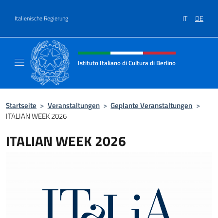
Zum Inhalt springen
IT
DE
Italienische Regierung
Header-Site, Social und Menü
Istituto Italiano di Cultura di Berlino
Il sito ufficiale dell'Istituto Italiano di Cultur
Startseite
>
Veranstaltungen
>
Geplante Veranstaltungen
>
ITALIAN WEEK 2026
ITALIAN WEEK 2026