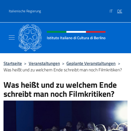
Zum Inhalt springen
IT
DE
Italienische Regierung
Header-Site, Social und Menü
Istituto Italiano di Cultura di Berlino
Il sito ufficiale dell'Istituto Italiano di Cultur
Startseite
>
Veranstaltungen
>
Geplante Veranstaltungen
>
Was heißt und zu welchem Ende schreibt man noch Filmkritiken?
Was heißt und zu welchem Ende
schreibt man noch Filmkritiken?