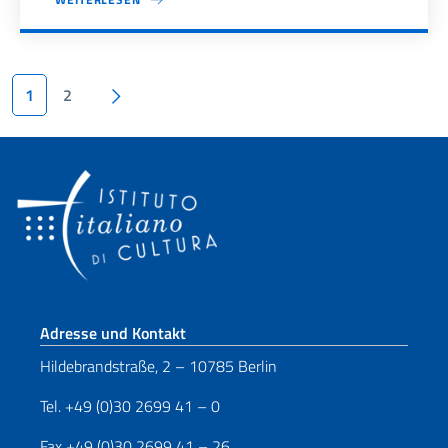
Seitennummerierung
Nächste Seite
1
2
Fußbereich
Adresse und Kontakt
Hildebrandstraße, 2 – 10785 Berlin
Tel. +49 (0)30 2699 41 – 0
Fax +49 (0)30 2699 41 – 26