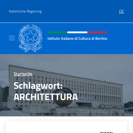
Zum Inhalt springen
DE
Italienische Regierung
Header-Site, Social und Menü
Istituto Italiano di Cultura di Berlino
Il sito ufficiale dell'Istituto Italiano di Cultur
Startseite
>
Schlagwort:
ARCHITETTURA